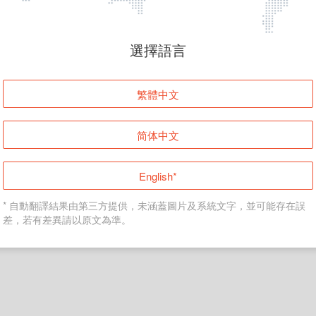
頁面無法顯示
選擇語言
發生錯誤！請登入並再試一次或回到主頁。
繁體中文
登入
简体中文
返回首頁
English*
* 自動翻譯結果由第三方提供，未涵蓋圖片及系統文字，並可能存在誤
差，若有差異請以原文為準。