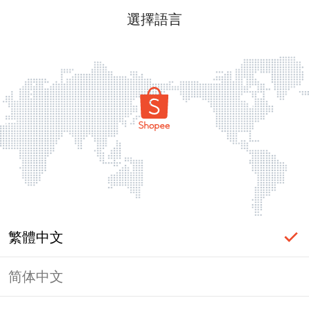
選擇語言
繁體中文
简体中文
頁面無法顯示