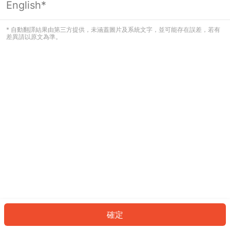
English*
發生錯誤！請登入並再試一次或回到主
頁。
* 自動翻譯結果由第三方提供，未涵蓋圖片及系統文字，並可能存在誤差，若有
差異請以原文為準。
登入
返回首頁
確定
ID: 982cc502139-a918-4e89-9fa9-6ba08be159f1