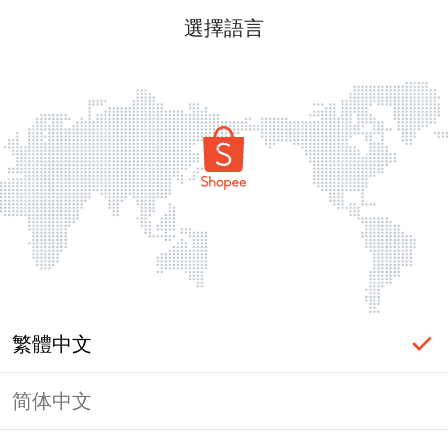
選擇語言
繁體中文
简体中文
頁面無法顯示