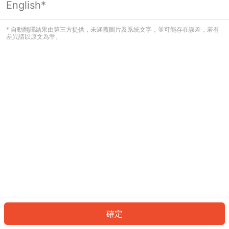
English*
發生錯誤！請登入並再試一次或回到主
頁。
* 自動翻譯結果由第三方提供，未涵蓋圖片及系統文字，並可能存在誤差，若有
差異請以原文為準。
登入
返回首頁
確定
ID: 502c6ecc8a4-1fff-4f79-8982-6411698e6979