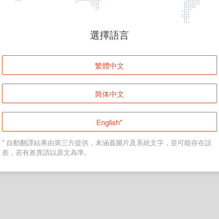
頁面無法顯示
選擇語言
發生錯誤！請登入並再試一次或回到主頁。
繁體中文
登入
简体中文
返回首頁
English*
* 自動翻譯結果由第三方提供，未涵蓋圖片及系統文字，並可能存在誤
差，若有差異請以原文為準。