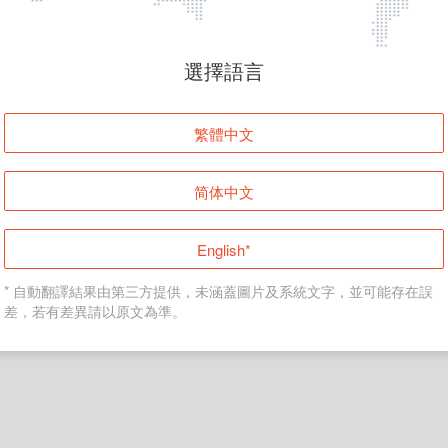
頁面無法顯示
選擇語言
發生錯誤！請登入並再試一次或回到主頁。
繁體中文
登入
简体中文
返回首頁
English*
* 自動翻譯結果由第三方提供，未涵蓋圖片及系統文字，並可能存在誤
差，若有差異請以原文為準。