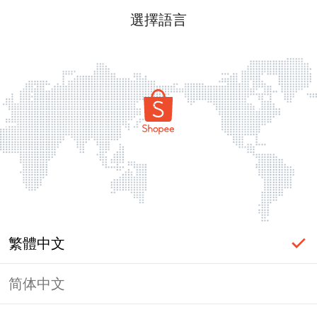
選擇語言
繁體中文
简体中文
頁面無法顯示