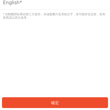
English*
發生錯誤！請登入並再試一次或回到主
頁。
* 自動翻譯結果由第三方提供，未涵蓋圖片及系統文字，並可能存在誤差，若有
差異請以原文為準。
登入
返回首頁
確定
ID: 895ef8fa707-a75d-420a-91eb-f10c56c8a2b2