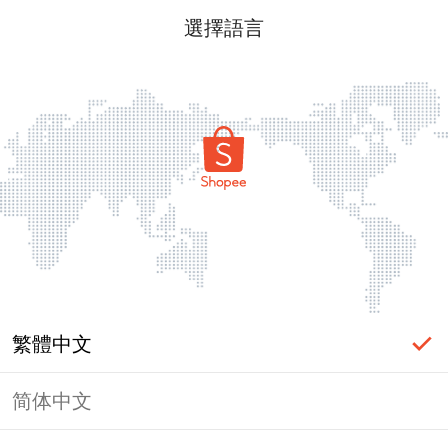
選擇語言
繁體中文
简体中文
頁面無法顯示