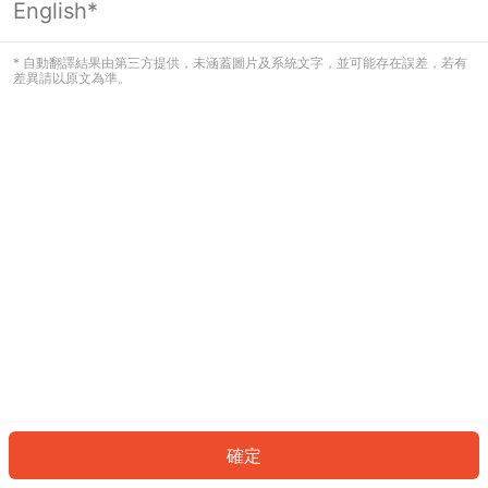
English*
發生錯誤！請登入並再試一次或回到主
頁。
* 自動翻譯結果由第三方提供，未涵蓋圖片及系統文字，並可能存在誤差，若有
差異請以原文為準。
登入
返回首頁
確定
ID: 399c8800a91-f1fc-47a8-b92a-f2b055f77e0f