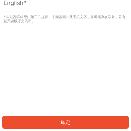
English*
發生錯誤！請登入並再試一次或回到主
頁。
* 自動翻譯結果由第三方提供，未涵蓋圖片及系統文字，並可能存在誤差，若有
差異請以原文為準。
登入
返回首頁
確定
ID: 587cd829d5b-5498-44f3-b4ba-a45ed9137c9f