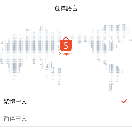
選擇語言
繁體中文
简体中文
頁面無法顯示