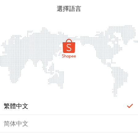
選擇語言
繁體中文
简体中文
頁面無法顯示