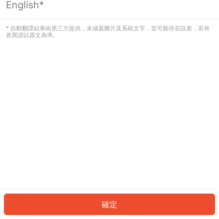
English*
發生錯誤！請登入並再試一次或回到主
頁。
* 自動翻譯結果由第三方提供，未涵蓋圖片及系統文字，並可能存在誤差，若有
差異請以原文為準。
登入
返回首頁
確定
ID: 3665626009-0473-46e7-ba92-f9046e4dba24