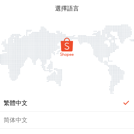
選擇語言
繁體中文
简体中文
頁面無法顯示