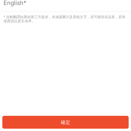
English*
發生錯誤！請登入並再試一次或回到主
頁。
* 自動翻譯結果由第三方提供，未涵蓋圖片及系統文字，並可能存在誤差，若有
差異請以原文為準。
登入
返回首頁
確定
ID: 9787616a1c7-786d-4292-802c-e39d77f13913