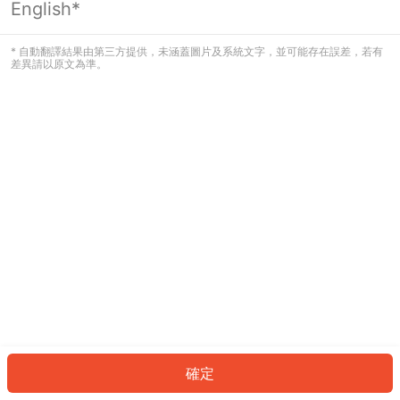
English*
發生錯誤！請登入並再試一次或回到主
頁。
* 自動翻譯結果由第三方提供，未涵蓋圖片及系統文字，並可能存在誤差，若有
差異請以原文為準。
登入
返回首頁
確定
ID: 8028d585446-7941-41ef-bce8-1665e2b8ab7e