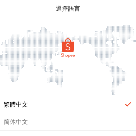
選擇語言
繁體中文
简体中文
頁面無法顯示