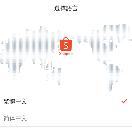
選擇語言
繁體中文
简体中文
頁面無法顯示