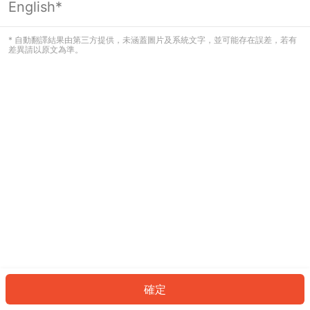
English*
發生錯誤！請登入並再試一次或回到主
頁。
* 自動翻譯結果由第三方提供，未涵蓋圖片及系統文字，並可能存在誤差，若有
差異請以原文為準。
登入
返回首頁
確定
ID: 815891135e4-7d0e-475f-af06-16cfede5c1e8