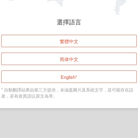
頁面無法顯示
選擇語言
發生錯誤！請登入並再試一次或回到主頁。
繁體中文
登入
简体中文
返回首頁
English*
* 自動翻譯結果由第三方提供，未涵蓋圖片及系統文字，並可能存在誤
差，若有差異請以原文為準。