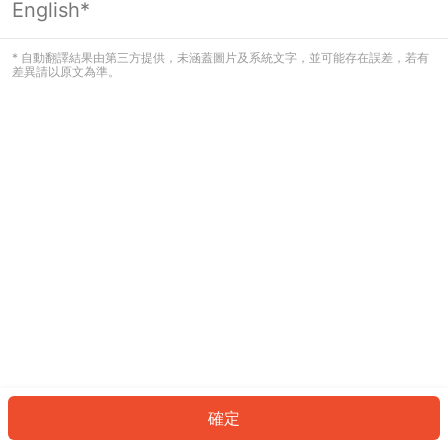
English*
發生錯誤！請登入並再試一次或回到主
頁。
* 自動翻譯結果由第三方提供，未涵蓋圖片及系統文字，並可能存在誤差，若有
差異請以原文為準。
登入
返回首頁
確定
ID: 226f2e1aa9-4ac5-459b-a044-f57ab00e4bf2