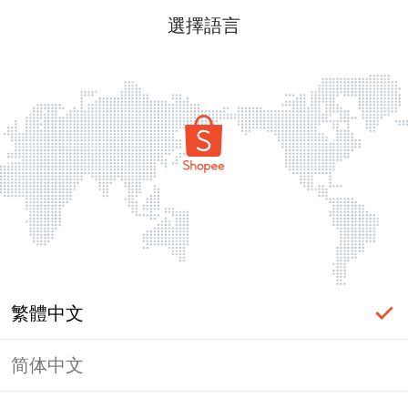
選擇語言
繁體中文
简体中文
頁面無法顯示