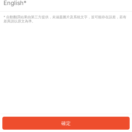
English*
發生錯誤！請登入並再試一次或回到主
頁。
* 自動翻譯結果由第三方提供，未涵蓋圖片及系統文字，並可能存在誤差，若有
差異請以原文為準。
登入
返回首頁
確定
ID: 88393b0c952-0ac5-45f4-a1b4-4f76409834d9