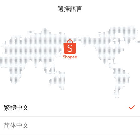
選擇語言
繁體中文
简体中文
頁面無法顯示