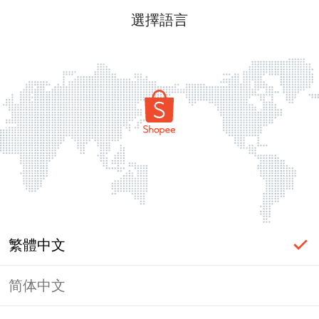
選擇語言
繁體中文
简体中文
頁面無法顯示