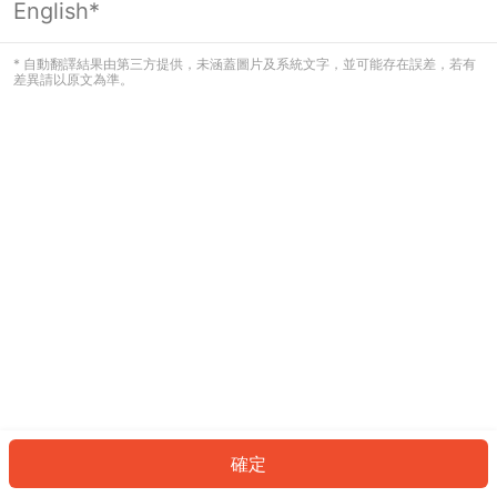
English*
發生錯誤！請登入並再試一次或回到主
頁。
* 自動翻譯結果由第三方提供，未涵蓋圖片及系統文字，並可能存在誤差，若有
差異請以原文為準。
登入
返回首頁
確定
ID: 905f480ed35-b477-462b-ab66-e45a684b4db9