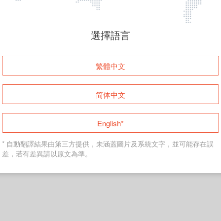
頁面無法顯示
選擇語言
發生錯誤！請登入並再試一次或回到主頁。
繁體中文
登入
简体中文
返回首頁
English*
* 自動翻譯結果由第三方提供，未涵蓋圖片及系統文字，並可能存在誤
差，若有差異請以原文為準。