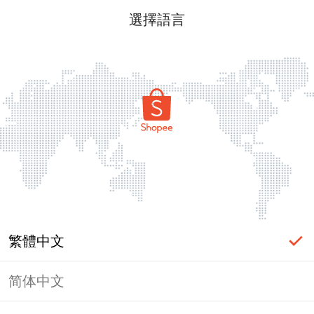
選擇語言
繁體中文
简体中文
頁面無法顯示