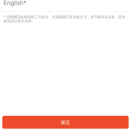
English*
發生錯誤！請登入並再試一次或回到主
頁。
* 自動翻譯結果由第三方提供，未涵蓋圖片及系統文字，並可能存在誤差，若有
差異請以原文為準。
登入
返回首頁
確定
ID: 785fe60cdf6-ffed-4b9a-8d71-1a2ba1ce8a1c