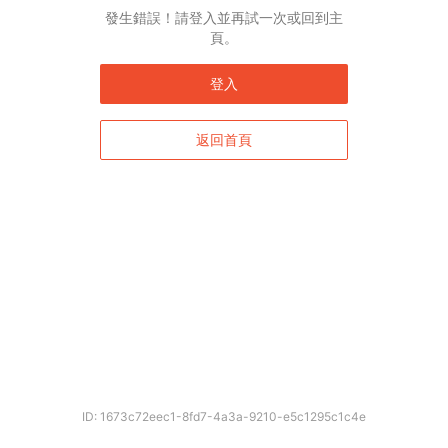
發生錯誤！請登入並再試一次或回到主
頁。
登入
返回首頁
ID: 1673c72eec1-8fd7-4a3a-9210-e5c1295c1c4e