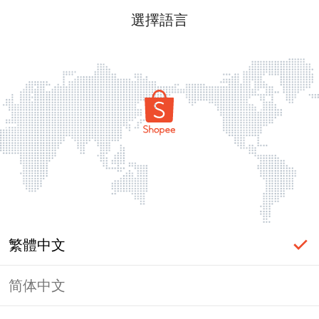
選擇語言
繁體中文
简体中文
頁面無法顯示