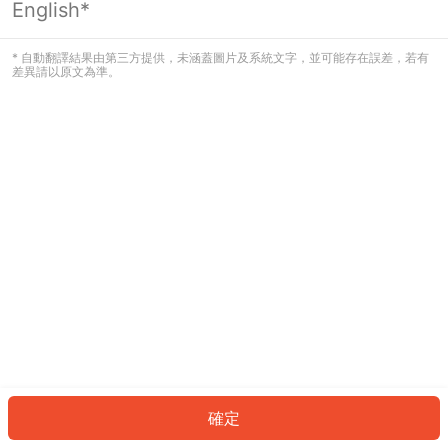
English*
發生錯誤！請登入並再試一次或回到主
頁。
* 自動翻譯結果由第三方提供，未涵蓋圖片及系統文字，並可能存在誤差，若有
差異請以原文為準。
登入
返回首頁
確定
ID: 61946f80214-3a33-4ffb-b3d0-56834059dc1d