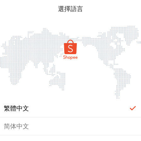
選擇語言
繁體中文
简体中文
頁面無法顯示