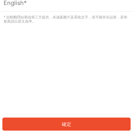
English*
發生錯誤！請登入並再試一次或回到主
頁。
* 自動翻譯結果由第三方提供，未涵蓋圖片及系統文字，並可能存在誤差，若有
差異請以原文為準。
登入
返回首頁
確定
ID: 528de9742ec-9f54-4bba-bbf4-aed34ea58237