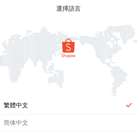
選擇語言
繁體中文
简体中文
頁面無法顯示