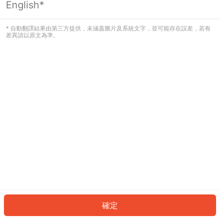
English*
發生錯誤！請登入並再試一次或回到主
頁。
* 自動翻譯結果由第三方提供，未涵蓋圖片及系統文字，並可能存在誤差，若有
差異請以原文為準。
登入
返回首頁
確定
ID: 8500ccfd0a0-1196-4de0-9dad-23f6ab1c3e57