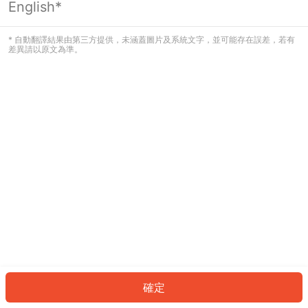
English*
發生錯誤！請登入並再試一次或回到主
頁。
* 自動翻譯結果由第三方提供，未涵蓋圖片及系統文字，並可能存在誤差，若有
差異請以原文為準。
登入
返回首頁
確定
ID: 328e53bf6ef-a572-4a05-a542-ec965ddf63ad