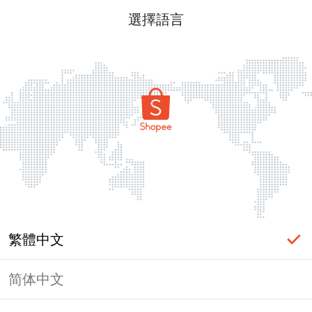
選擇語言
繁體中文
简体中文
頁面無法顯示