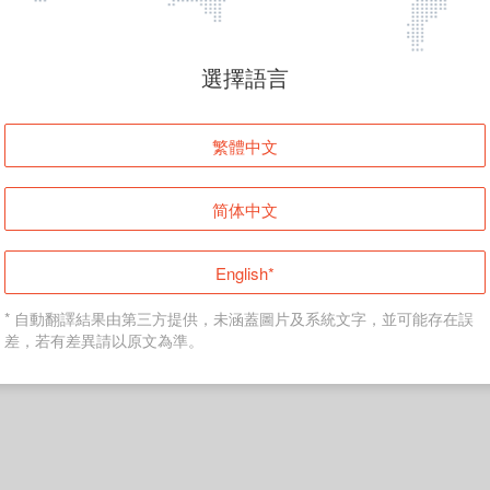
頁面無法顯示
選擇語言
發生錯誤！請登入並再試一次或回到主頁。
繁體中文
登入
简体中文
返回首頁
English*
* 自動翻譯結果由第三方提供，未涵蓋圖片及系統文字，並可能存在誤
差，若有差異請以原文為準。