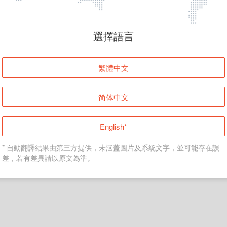
頁面無法顯示
選擇語言
發生錯誤！請登入並再試一次或回到主頁。
繁體中文
登入
简体中文
返回首頁
English*
* 自動翻譯結果由第三方提供，未涵蓋圖片及系統文字，並可能存在誤
差，若有差異請以原文為準。