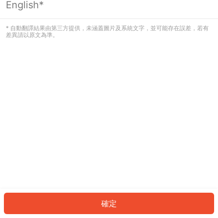
English*
發生錯誤！請登入並再試一次或回到主
頁。
* 自動翻譯結果由第三方提供，未涵蓋圖片及系統文字，並可能存在誤差，若有
差異請以原文為準。
登入
返回首頁
確定
ID: 17575de1ed0-0bda-4f21-a529-45999afad3d8