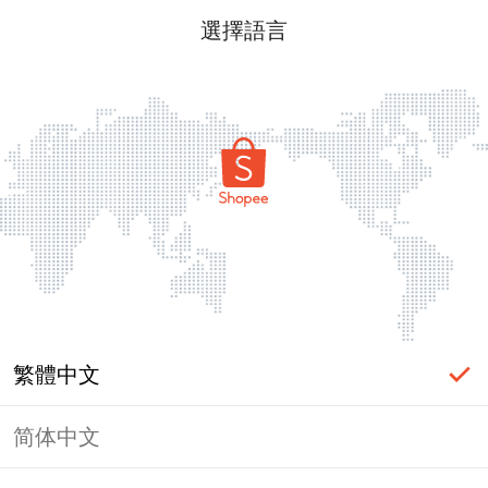
選擇語言
繁體中文
简体中文
頁面無法顯示