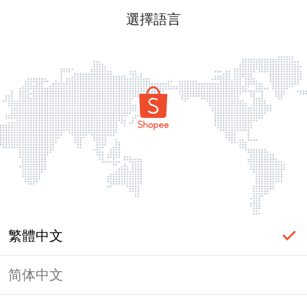
選擇語言
繁體中文
简体中文
頁面無法顯示