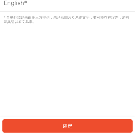
English*
發生錯誤！請登入並再試一次或回到主
頁。
* 自動翻譯結果由第三方提供，未涵蓋圖片及系統文字，並可能存在誤差，若有
差異請以原文為準。
登入
返回首頁
確定
ID: 125cffe81ee-d27b-482a-8e5c-576146989ec3