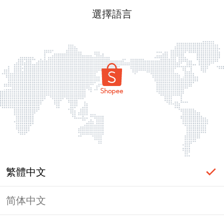
選擇語言
繁體中文
简体中文
頁面無法顯示