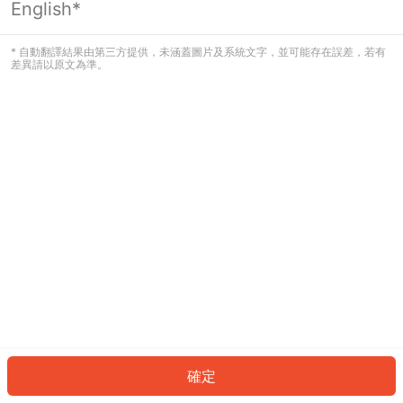
English*
發生錯誤！請登入並再試一次或回到主
頁。
* 自動翻譯結果由第三方提供，未涵蓋圖片及系統文字，並可能存在誤差，若有
差異請以原文為準。
登入
返回首頁
確定
ID: 8e4aed6e5-1801-4b84-a0bf-dc81417723d9