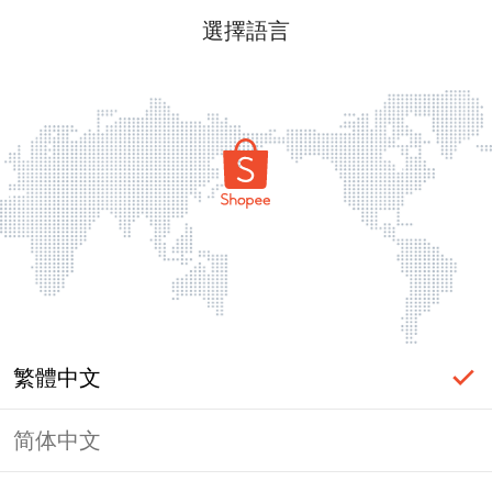
選擇語言
繁體中文
简体中文
頁面無法顯示