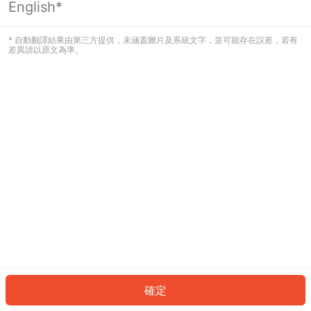
English*
發生錯誤！請登入並再試一次或回到主
頁。
* 自動翻譯結果由第三方提供，未涵蓋圖片及系統文字，並可能存在誤差，若有
差異請以原文為準。
登入
返回首頁
確定
ID: 590e3dc161a-05a4-45bc-87e4-7ebedcb1723c