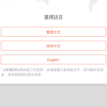
頁面無法顯示
選擇語言
發生錯誤！請登入並再試一次或回到主頁。
繁體中文
登入
简体中文
返回首頁
English*
* 自動翻譯結果由第三方提供，未涵蓋圖片及系統文字，並可能存在誤
差，若有差異請以原文為準。