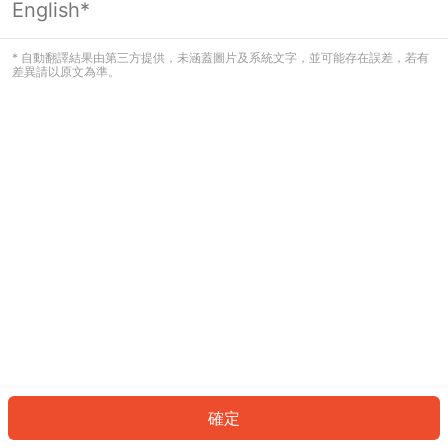
English*
發生錯誤！請登入並再試一次或回到主
頁。
* 自動翻譯結果由第三方提供，未涵蓋圖片及系統文字，並可能存在誤差，若有
差異請以原文為準。
登入
返回首頁
確定
ID: 7565a508ced-4fba-4dd2-8f37-80207a08590d