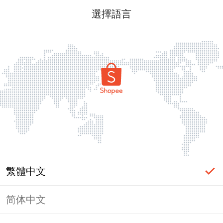
選擇語言
繁體中文
简体中文
頁面無法顯示