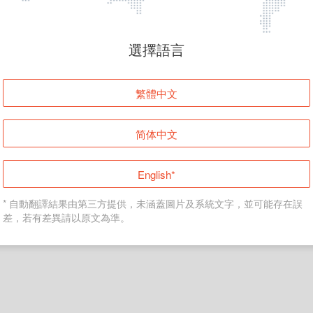
頁面無法顯示
選擇語言
發生錯誤！請登入並再試一次或回到主頁。
繁體中文
登入
简体中文
返回首頁
English*
* 自動翻譯結果由第三方提供，未涵蓋圖片及系統文字，並可能存在誤
差，若有差異請以原文為準。