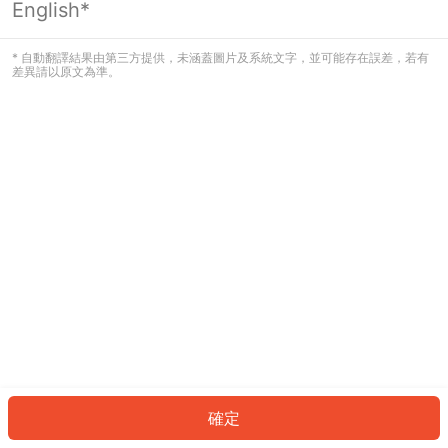
English*
發生錯誤！請登入並再試一次或回到主
頁。
* 自動翻譯結果由第三方提供，未涵蓋圖片及系統文字，並可能存在誤差，若有
差異請以原文為準。
登入
返回首頁
確定
ID: 898a31d7fbb-b52b-4293-a918-f81da8e6f5a1