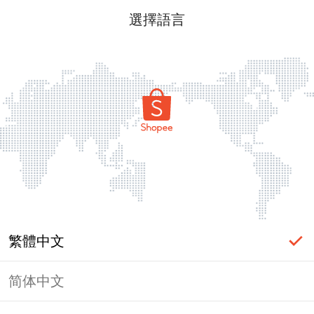
選擇語言
繁體中文
简体中文
頁面無法顯示