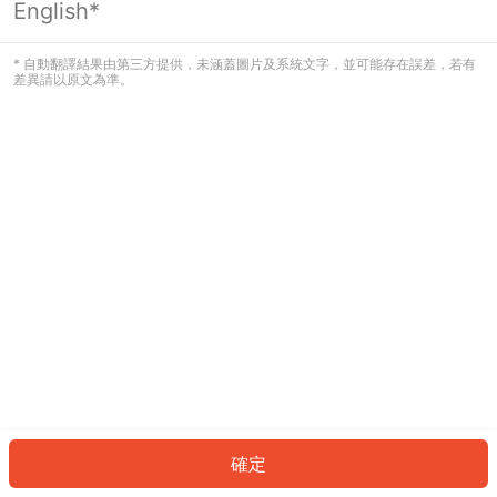
English*
發生錯誤！請登入並再試一次或回到主
頁。
* 自動翻譯結果由第三方提供，未涵蓋圖片及系統文字，並可能存在誤差，若有
差異請以原文為準。
登入
返回首頁
確定
ID: 89687742010-ea6c-40b3-b4da-8899b9e6c2c4