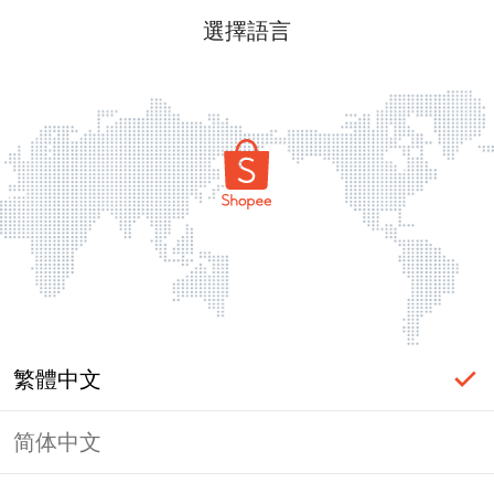
選擇語言
繁體中文
简体中文
頁面無法顯示