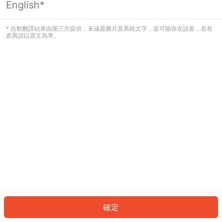
English*
發生錯誤！請登入並再試一次或回到主
頁。
* 自動翻譯結果由第三方提供，未涵蓋圖片及系統文字，並可能存在誤差，若有
差異請以原文為準。
登入
返回首頁
確定
ID: 654748db50e-adfe-4b67-95dd-8cb74258bfcc