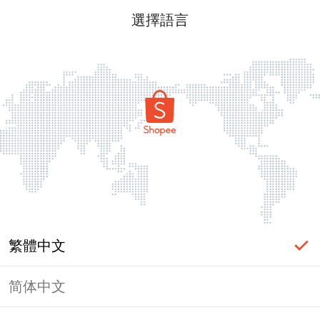
選擇語言
繁體中文
简体中文
頁面無法顯示