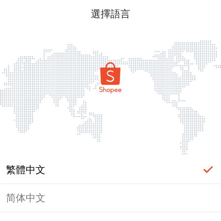
選擇語言
繁體中文
简体中文
頁面無法顯示