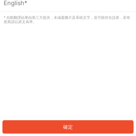
English*
發生錯誤！請登入並再試一次或回到主
頁。
* 自動翻譯結果由第三方提供，未涵蓋圖片及系統文字，並可能存在誤差，若有
差異請以原文為準。
登入
返回首頁
確定
ID: 7471577eba1-e405-4420-9cef-e65e8d849f90