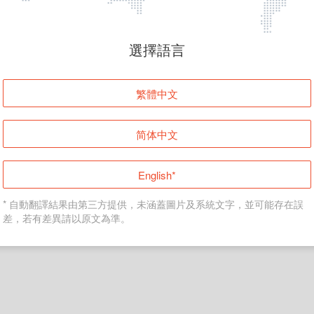
頁面無法顯示
選擇語言
發生錯誤！請登入並再試一次或回到主頁。
繁體中文
登入
简体中文
返回首頁
English*
* 自動翻譯結果由第三方提供，未涵蓋圖片及系統文字，並可能存在誤
差，若有差異請以原文為準。