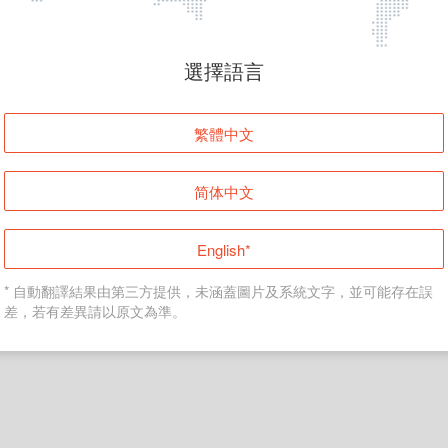
頁面無法顯示
選擇語言
發生錯誤！請登入並再試一次或回到主頁。
繁體中文
登入
简体中文
返回首頁
English*
* 自動翻譯結果由第三方提供，未涵蓋圖片及系統文字，並可能存在誤
差，若有差異請以原文為準。