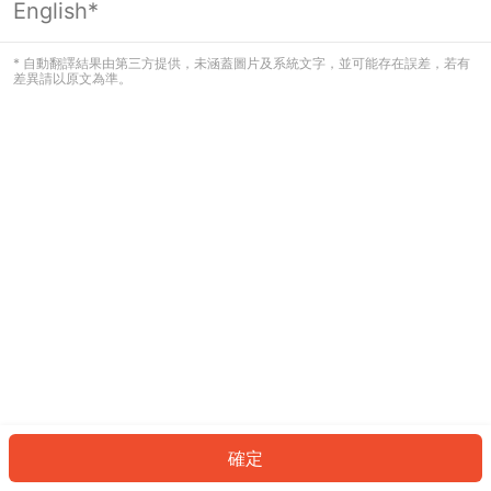
English*
發生錯誤！請登入並再試一次或回到主
頁。
* 自動翻譯結果由第三方提供，未涵蓋圖片及系統文字，並可能存在誤差，若有
差異請以原文為準。
登入
返回首頁
確定
ID: 18108cb2333-8817-47ea-b221-347b396b4785