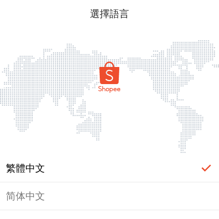
選擇語言
繁體中文
简体中文
頁面無法顯示