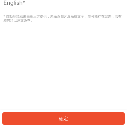
English*
發生錯誤！請登入並再試一次或回到主
頁。
* 自動翻譯結果由第三方提供，未涵蓋圖片及系統文字，並可能存在誤差，若有
差異請以原文為準。
登入
返回首頁
確定
ID: 56704ea862a-c3c8-4872-ae92-964ff071818a