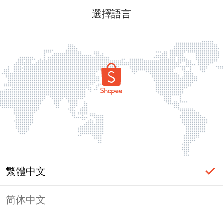
選擇語言
繁體中文
简体中文
頁面無法顯示