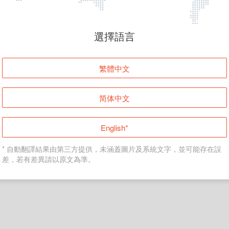
頁面無法顯示
選擇語言
發生錯誤！請登入並再試一次或回到主頁。
繁體中文
登入
简体中文
返回首頁
English*
* 自動翻譯結果由第三方提供，未涵蓋圖片及系統文字，並可能存在誤
差，若有差異請以原文為準。