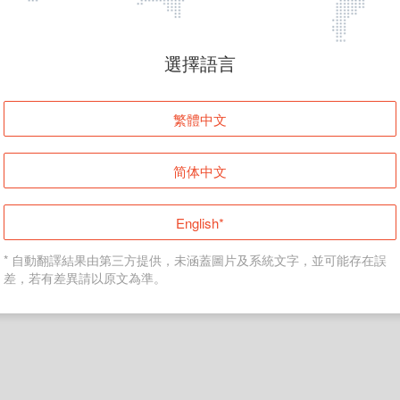
頁面無法顯示
選擇語言
發生錯誤！請登入並再試一次或回到主頁。
繁體中文
登入
简体中文
返回首頁
English*
* 自動翻譯結果由第三方提供，未涵蓋圖片及系統文字，並可能存在誤
差，若有差異請以原文為準。