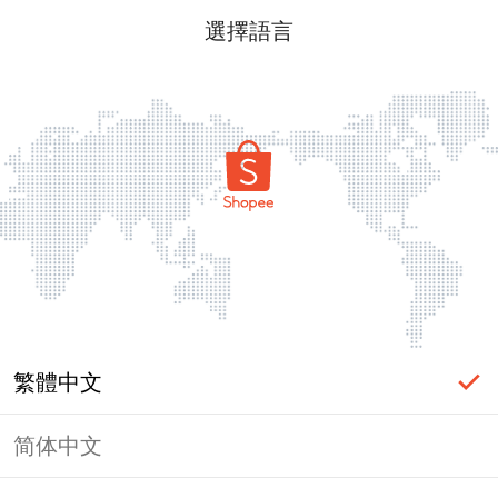
選擇語言
繁體中文
简体中文
頁面無法顯示