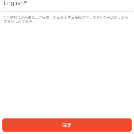
English*
發生錯誤！請登入並再試一次或回到主
頁。
* 自動翻譯結果由第三方提供，未涵蓋圖片及系統文字，並可能存在誤差，若有
差異請以原文為準。
登入
返回首頁
確定
ID: 9847bc42f33-b39e-457e-9a93-32eb720f80ad