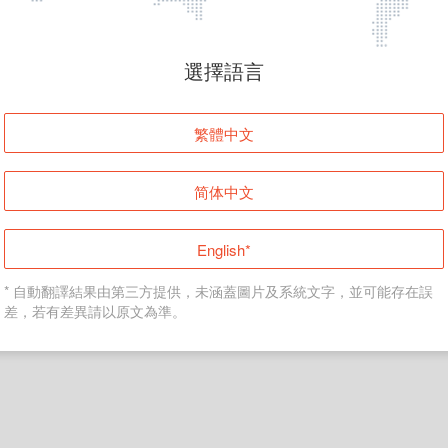
頁面無法顯示
選擇語言
發生錯誤！請登入並再試一次或回到主頁。
繁體中文
登入
简体中文
返回首頁
English*
* 自動翻譯結果由第三方提供，未涵蓋圖片及系統文字，並可能存在誤
差，若有差異請以原文為準。