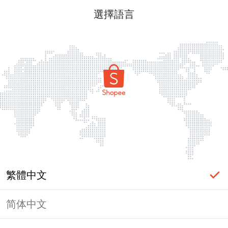
選擇語言
繁體中文
简体中文
頁面無法顯示