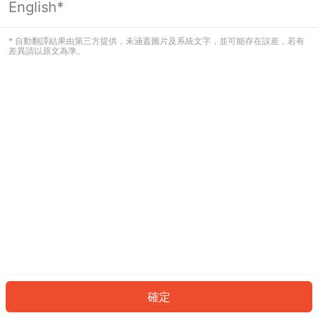
English*
發生錯誤！請登入並再試一次或回到主
頁。
* 自動翻譯結果由第三方提供，未涵蓋圖片及系統文字，並可能存在誤差，若有
差異請以原文為準。
登入
返回首頁
確定
ID: 1809038ddc8-9a9c-424f-9397-1470e35dbacb