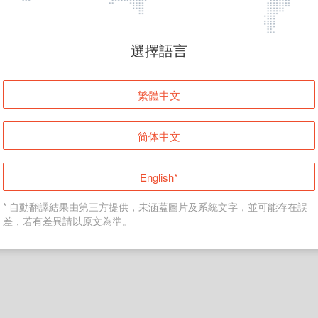
頁面無法顯示
選擇語言
發生錯誤！請登入並再試一次或回到主頁。
繁體中文
登入
简体中文
返回首頁
English*
* 自動翻譯結果由第三方提供，未涵蓋圖片及系統文字，並可能存在誤
差，若有差異請以原文為準。