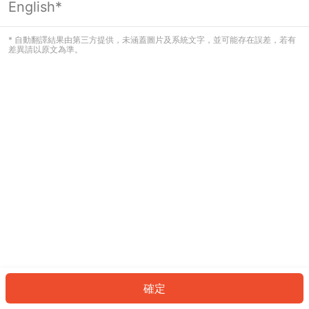
English*
發生錯誤！請登入並再試一次或回到主
頁。
* 自動翻譯結果由第三方提供，未涵蓋圖片及系統文字，並可能存在誤差，若有
差異請以原文為準。
登入
返回首頁
確定
ID: 580b9924e40-56c0-4110-903a-8216b5597000