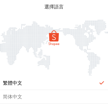
選擇語言
繁體中文
简体中文
頁面無法顯示