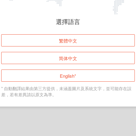
頁面無法顯示
選擇語言
發生錯誤！請登入並再試一次或回到主頁。
繁體中文
登入
简体中文
返回首頁
English*
* 自動翻譯結果由第三方提供，未涵蓋圖片及系統文字，並可能存在誤
差，若有差異請以原文為準。