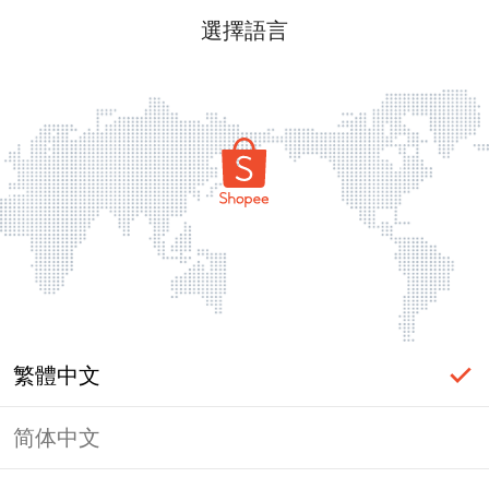
選擇語言
繁體中文
简体中文
頁面無法顯示