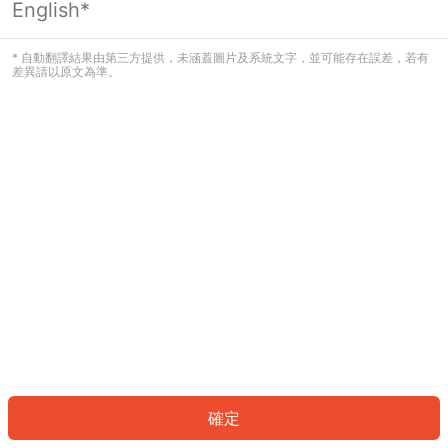
English*
發生錯誤！請登入並再試一次或回到主
頁。
* 自動翻譯結果由第三方提供，未涵蓋圖片及系統文字，並可能存在誤差，若有
差異請以原文為準。
登入
返回首頁
確定
ID: 1242adb9a67-fcb6-435c-a1a2-0abbc92612e8