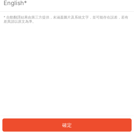
English*
發生錯誤！請登入並再試一次或回到主
頁。
* 自動翻譯結果由第三方提供，未涵蓋圖片及系統文字，並可能存在誤差，若有
差異請以原文為準。
登入
返回首頁
確定
ID: 348aab0149a-8e4c-48f4-83ee-39f0a2a1d577