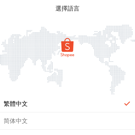
選擇語言
繁體中文
简体中文
頁面無法顯示